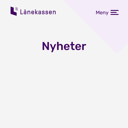
Meny
Nyheter
Ingen endring i flytende
rente