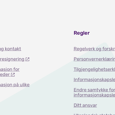
Regler
og kontakt
Regelverk og forskr
dresignering
Personvernerklæri
asjon for
Tilgjengelighetserk
teder
Informasjonskapsle
asjon på ulike
Endre samtykke fo
informasjonskapsle
Ditt ansvar