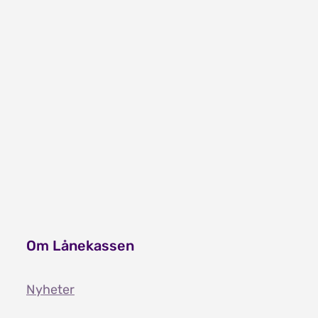
Sletting av gjeld for låntakere som er uføre
Inntektsgrenser for tidligere år
Om Lånekassen
Nyheter