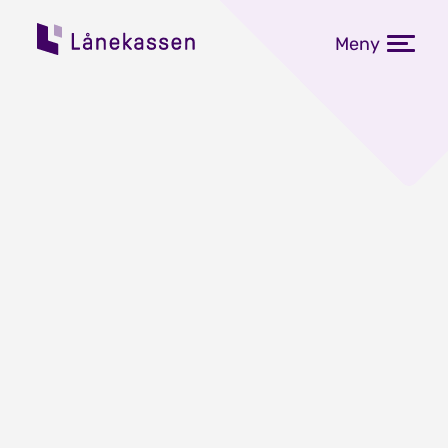
Meny
Siste frist for å søke
strømstipend fra
Lånekassen
Publisert: 13.06.2022
Onsdag 15. juni er siste frist for å søke
om strømstipend fra Lånekassen.