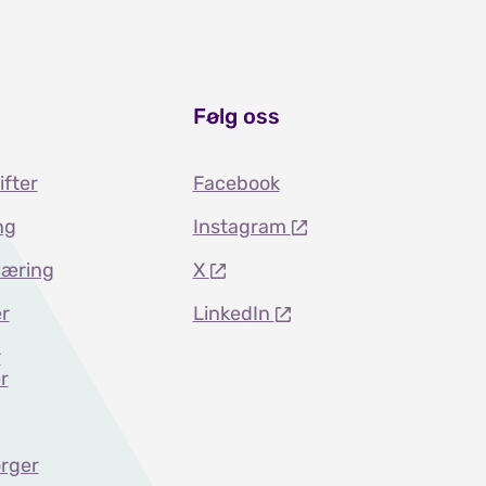
Følg oss
ifter
Facebook
ng
Instagram
læring
X
r
LinkedIn
r
r
rger