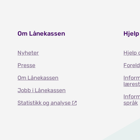
Om Lånekassen
Hjelp
Nyheter
Hjelp 
Presse
Forel
Om Lånekassen
Inform
læres
Jobb i Lånekassen
Inform
Statistikk og analyse
språk