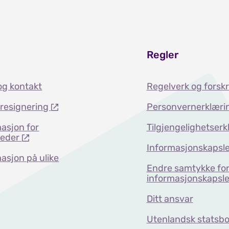
Regler
og kontakt
Regelverk og forskr
dresignering
Personvernerklæri
asjon for
Tilgjengelighetserk
teder
Informasjonskapsle
asjon på ulike
Endre samtykke fo
informasjonskapsle
Ditt ansvar
Utenlandsk statsbo