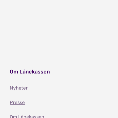
Vilkår for lån og stipend
Tildeling av lån og stipend
Om Lånekassen
Nyheter
Presse
Om Lånekassen