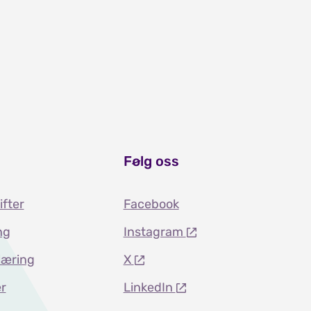
Følg oss
ifter
Facebook
ng
Instagram
læring
X
r
LinkedIn