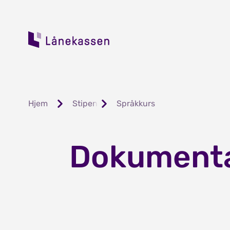
Hjem
Stipend og lån
Språkkurs
Dokumenta