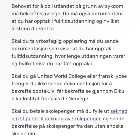
Behovet for å bo i utlandet på grunn av sykdom
må bekreftes av lege. Du må også dokumentere
at du har opptak i fulltidsutdanning og hvilket
årstrinn du skal ta.
Skal du ta yrkesfaglig opplæring må du sende
dokumentasjon som viser at du har opptak i
fulltidsutdanning, hvor lenge utdanningen varer
og hvilket nivå du har fått opptak i.
Skal du gå United World College eller fransk lycée
trenger du ikke sende dokumentasjon for å
bekrefte opptak. Vi får bekreftelse gjennom Diku
eller Institut français de Norvège
Skal du betale skolepenger, må du fylle ut
søknad
om stipend til dekning av skolepenger
, og sende
bekreftelse på skolepenger fra den utenlandske
skolen din.