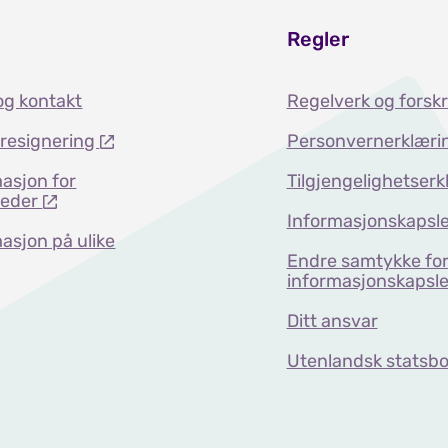
Regler
og kontakt
Regelverk og forskr
dresignering
Personvernerklæri
asjon for
Tilgjengelighetserk
teder
Informasjonskapsle
asjon på ulike
Endre samtykke fo
informasjonskapsle
Ditt ansvar
Utenlandsk statsbo