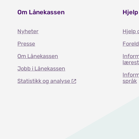
Om Lånekassen
Hjelp
Nyheter
Hjelp 
Presse
Forel
Om Lånekassen
Inform
læres
Jobb i Lånekassen
Inform
Statistikk og analyse
språk