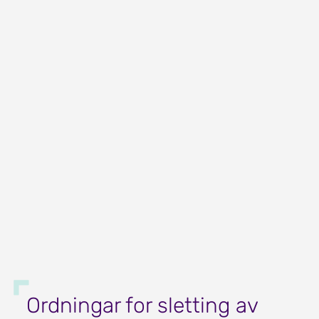
Søk før betalingsfristen for å unngå
purregebyr. Dersom du søker etter at
rekninga er sendt ut, må du hugse på
dette:
Avtalegiro - du må sjølv stoppe
trekket i nettbanken
Søk om betalingsutsetting
Ordningar for sletting av