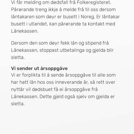
Vi får melding om dødsfall frå Folkeregisteret.
Pårørande treng ikkje å melde frå til oss dersom
låntakaren som døyr er busett i Noreg. Er låntakar
busett i utlandet, kan pårørande ta kontakt med
Lånekassen.
Dersom den som døyr fekk lån og stipend frå
Lånekassen, stoppast utbetalinga og gjelda blir
sletta.
Vi sender ut årsoppgåve
Vi er forplikta til å sende årsoppgåve til alle som
har hatt lån hos oss inneverande år, så rett over
nyttår vil dødsbuet få ei årsoppgåve frå
Lånekassen. Dette gjeld også sjølv om gjelda er
sletta.