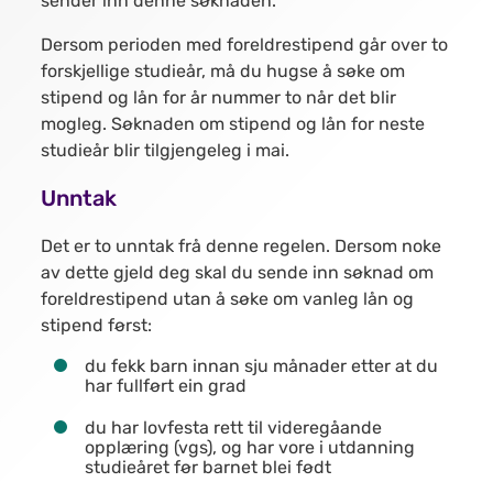
sender inn denne søknaden.
Dersom perioden med foreldrestipend går over to
forskjellige studieår, må du hugse å søke om
stipend og lån for år nummer to når det blir
mogleg. Søknaden om stipend og lån for neste
studieår blir tilgjengeleg i mai.
Unntak
Det er to unntak frå denne regelen. Dersom noke
av dette gjeld deg skal du sende inn søknad om
foreldrestipend utan å søke om vanleg lån og
stipend først:
du fekk barn innan sju månader etter at du
har fullført ein grad
du har lovfesta rett til videregåande
opplæring (vgs), og har vore i utdanning
studieåret før barnet blei født