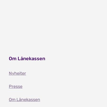
Vilkår for å få lån og stipend
Tilknytning til Noreg
Om Lånekassen
Nyheiter
Presse
Om Lånekassen