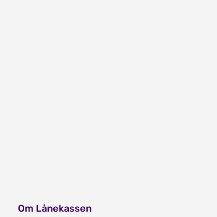
Tilknyting til Noreg
Stipend til reiser i Norden
Bortebuarstipend
Om Lånekassen