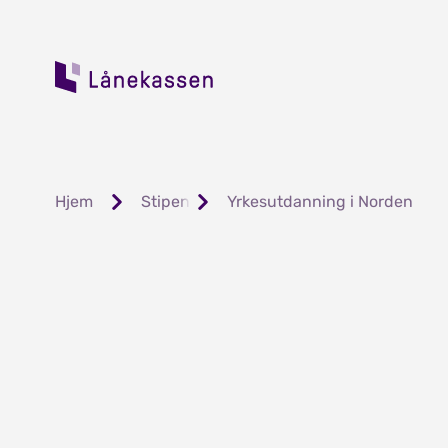
Hjem
Stipend og lån
Yrkesutdanning i Norden