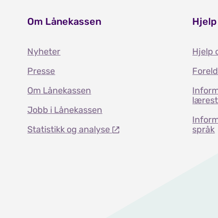
Om Lånekassen
Hjelp
Nyheter
Hjelp 
Presse
Forel
Om Lånekassen
Inform
læres
Jobb i Lånekassen
Inform
Statistikk og analyse
språk