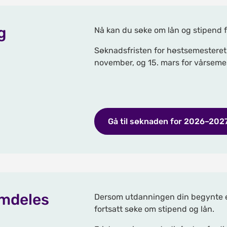
g
Nå kan du søke om lån og stipend 
Søknadsfristen for høstsemesteret e
november, og 15. mars for vårseme
Gå til søknaden for 2026–202
emdeles
Dersom utdanningen din begynte et
fortsatt søke om stipend og lån.