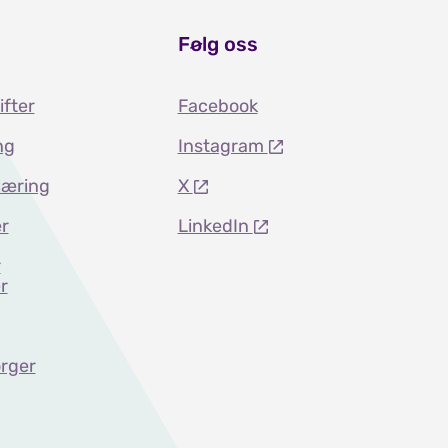
Følg oss
ifter
Facebook
ng
Instagram
læring
X
r
LinkedIn
r
r
rger