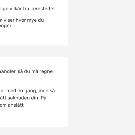
ige vilkår fra lærestedet
om viser hvor mye du
penger
handler, så du må regne
ider med én gang, men så
 fått søknaden din. På
 om anslått