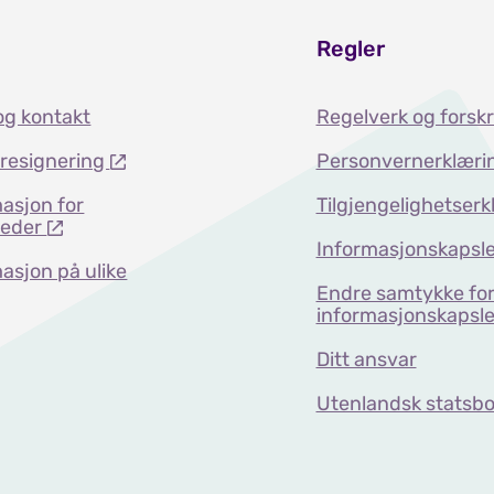
Regler
og kontakt
Regelverk og forskr
dresignering
Personvernerklæri
asjon for
Tilgjengelighetserk
teder
Informasjonskapsle
asjon på ulike
Endre samtykke fo
informasjonskapsle
Ditt ansvar
Utenlandsk statsbo