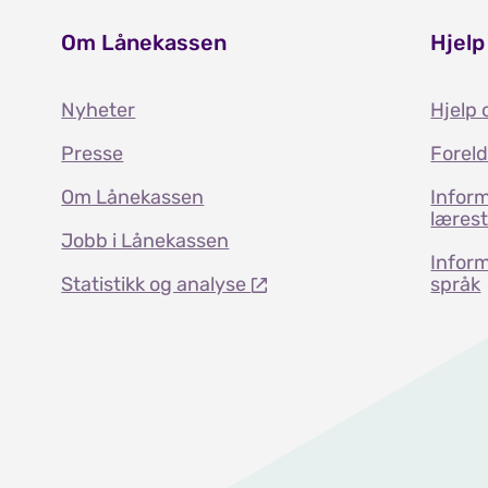
Om Lånekassen
Hjelp
Nyheter
Hjelp 
Presse
Forel
Om Lånekassen
Inform
læres
Jobb i Lånekassen
Inform
Statistikk og analyse
språk