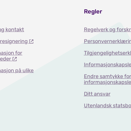
Regler
og kontakt
Regelverk og forskr
dresignering
Personvernerklæri
asjon for
Tilgjengelighetserk
teder
Informasjonskapsle
asjon på ulike
Endre samtykke fo
informasjonskapsle
Ditt ansvar
Utenlandsk statsbo