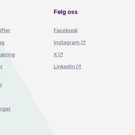
Følg oss
ifter
Facebook
ng
Instagram
læring
X
r
LinkedIn
r
r
rger