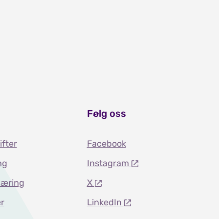
Følg oss
ifter
Facebook
ng
Instagram
læring
X
r
LinkedIn