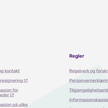
Regler
og kontakt
Regelverk og forskr
dresignering
Personvernerklæri
asjon for
Tilgjengelighetserk
teder
Informasjonskapsle
asjon på ulike