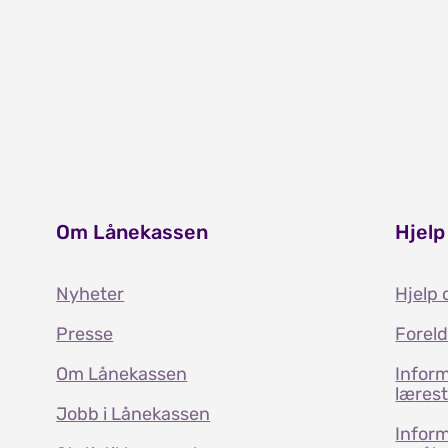
Om Lånekassen
Hjelp
Nyheter
Hjelp 
Presse
Forel
Om Lånekassen
Inform
læres
Jobb i Lånekassen
Inform