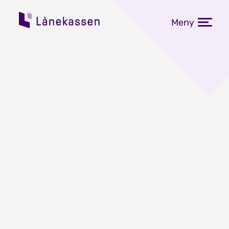
Meny
Fastrentene på studielån
går opp
Publisert: 10.06.2026
Fastrentene for tre, fem og ti års
bindingstid går opp frå 1. juli. I
perioden 10. til 17. juni kan kundar i