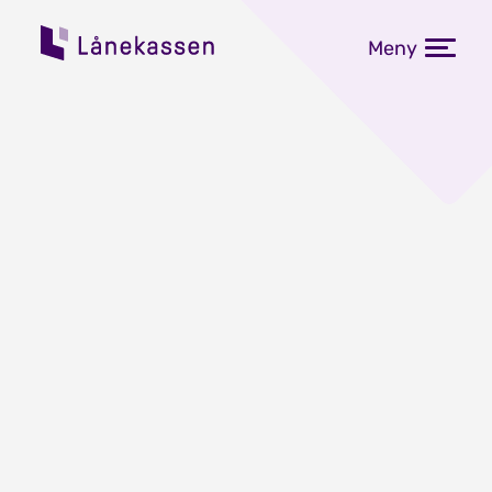
Meny
Fastrentene i Lånekassen
frå 1. september
Publisert: 09.08.2024
Mellom 10. til 17. august kan
Lånekassens tilbakebetalarar binde
renta på studielånet til 4,755 prosent