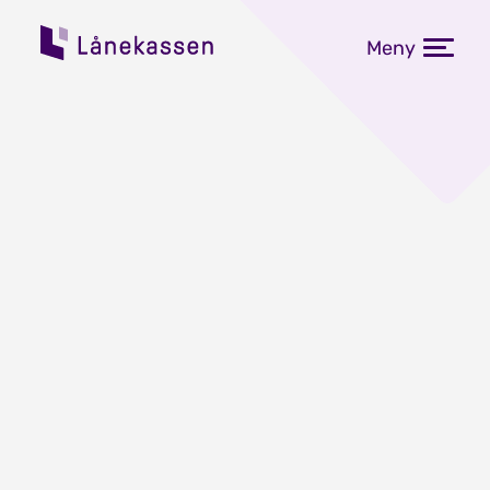
Meny
Våre fem beste
tilbakebetalingstips
Publisert: 13.02.2026
I desse dagar skal 70 000 nyutdanna
betale den første rekninga si på
studielånet. Her er fem gode råd for