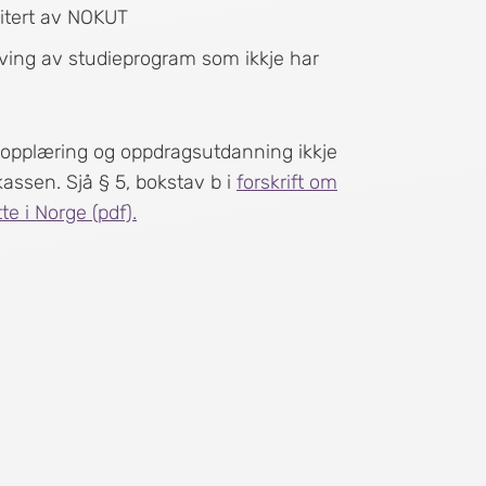
ditert av NOKUT
iving av studieprogram som ikkje har
sopplæring og oppdragsutdanning ikkje
ekassen. Sjå § 5, bokstav b i
forskrift om
e i Norge (pdf).