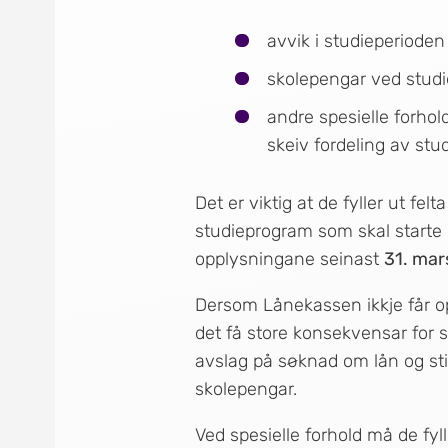
avvik i studieperioden
skolepengar ved stud
andre spesielle forho
skeiv fordeling av st
Det er viktig at de fyller ut fe
studieprogram som skal starte
opplysningane seinast
31. mar
Dersom Lånekassen ikkje får op
det få store konsekvensar for 
avslag på søknad om lån og stipe
skolepengar.
Ved spesielle forhold må de fyll