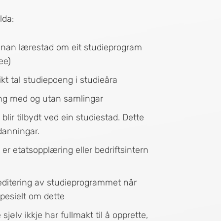
lda:
nan lærestad om eit studieprogram
ee)
t tal studiepoeng i studieåra
ing med og utan samlingar
ir tilbydt ved ein studiestad. Dette
danningar.
r etatsopplæring eller bedriftsintern
ditering av studieprogrammet når
pesielt om dette
ølv ikkje har fullmakt til å opprette,