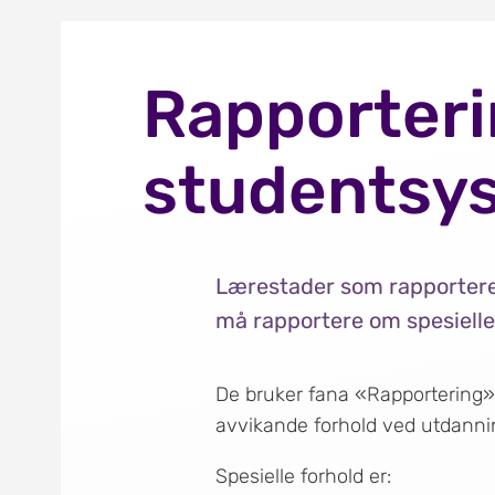
Rapporterin
studentsys
Lærestader som rapporterer
må rapportere om spesielle 
De bruker fana «Rapportering» i
avvikande forhold ved utdann
Spesielle forhold er: