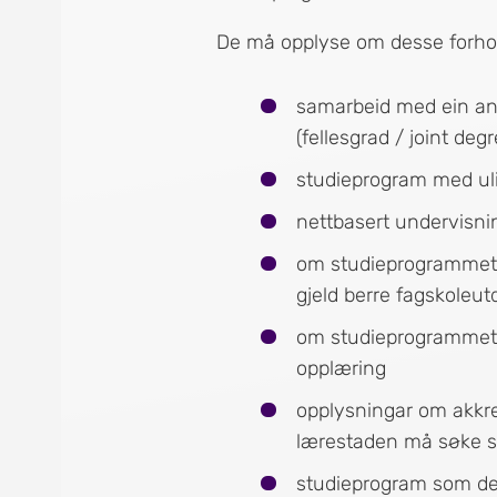
De må opplyse om desse forho
samarbeid med ein an
(fellesgrad / joint degr
studieprogram med ulik
nettbasert undervisn
om studieprogrammet bl
gjeld berre fagskoleut
om studieprogrammet e
opplæring
opplysningar om akkre
lærestaden må søke s
studieprogram som de sj