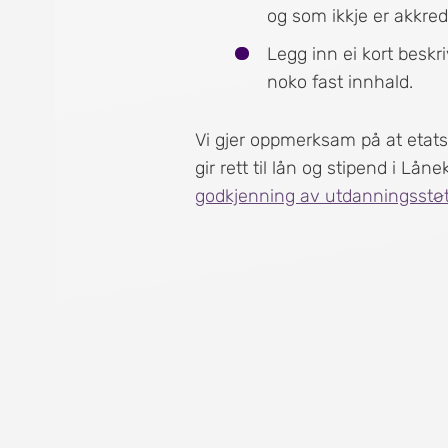
og som ikkje er akkre
Legg inn ei kort beskr
noko fast innhald.
Vi gjer oppmerksam på at etat
gir rett til lån og stipend i Lån
godkjenning av utdanningsstøtt