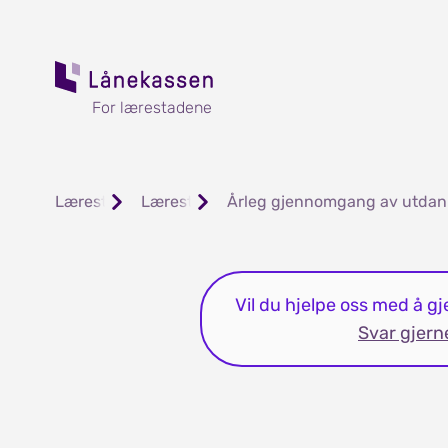
For lærestadene
Lærestader
Lærestaden sine oppgåver
Årleg gjennomgang av utdan
Vil du hjelpe oss med å g
Svar gjern