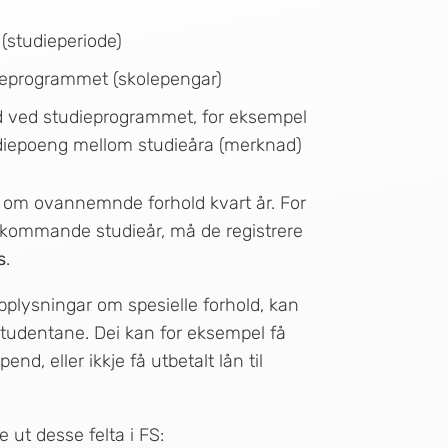
 (studieperiode)
ieprogrammet (skolepengar)
ld ved studieprogrammet, for eksempel
udiepoeng mellom studieåra (merknad)
lta om ovannemnde forhold kvart år. For
 kommande studieår, må de registrere
s
.
plysningar om spesielle forhold, kan
studentane. Dei kan for eksempel få
nd, eller ikkje få utbetalt lån til
e ut desse felta i FS: