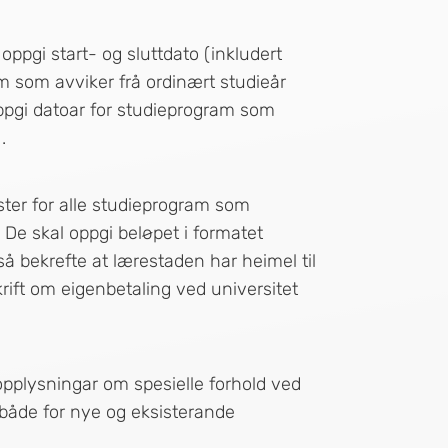
 oppgi start- og sluttdato (inkludert
m som avviker frå ordinært studieår
 oppgi datoar for studieprogram som
.
ter for alle studieprogram som
 De skal oppgi beløpet i formatet
så bekrefte at lærestaden har heimel til
krift om eigenbetaling ved universitet
n opplysningar om spesielle forhold ved
både for nye og eksisterande