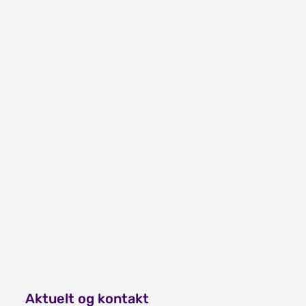
De fleste rapporterer via
FS
(Felles studentsystem)
Les mer
Aktuelt og kontakt