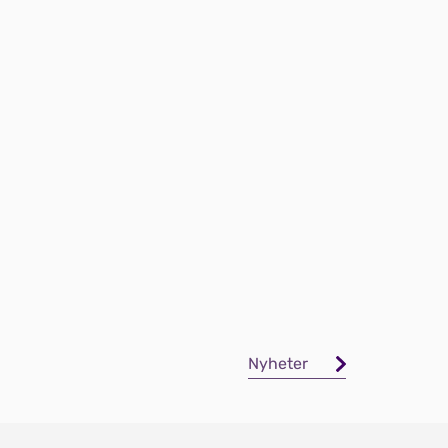
tilleggsstipend ved
nedsatt
funksjonsevne
09.12.2025
Elever og studenter som har
nedsatt funksjonsevne og ikke
kan jobbe, kan søke om et
tilleggsstipend fra Lånekassen.
Nyheter