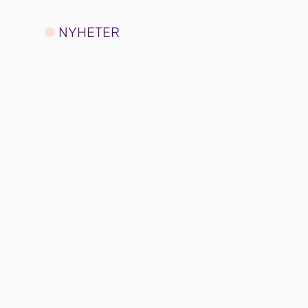
NYHETER
Nye satser for
studieåret 2026-
2027
11.05.2026
Forskrift om utdanningsstøtte