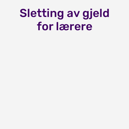
Sletting av gjeld
for lærere
Les mer om
lærerordningene
På kundesidene kan du lese mer om
vilkårene for sletting av gjeld, hvor mye de