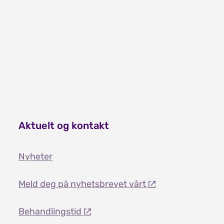
kvalifiserte lærere i Finnmark og sju kommuner i
Troms: Lyngen, Storfjord, Kåfjord, Skjervøy,
Nordreisa, Kvænangen og Karlsøy.
Aktuelt og kontakt
Nyheter
Meld deg på nyhetsbrevet vårt
Behandlingstid