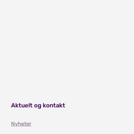
Om den første regningen - A4 (last ned PDF)
Aktuelt og kontakt
Nyheter