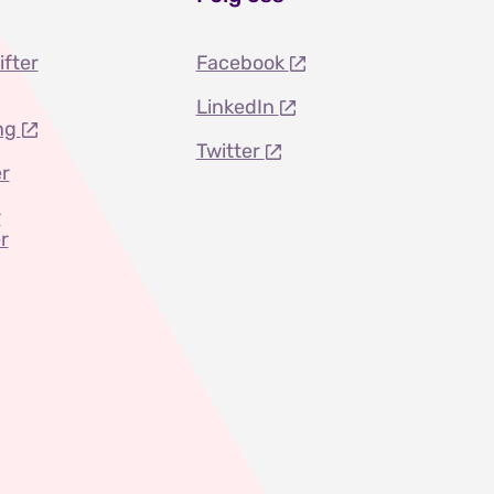
ifter
Facebook
LinkedIn
ng
Twitter
r
r
r