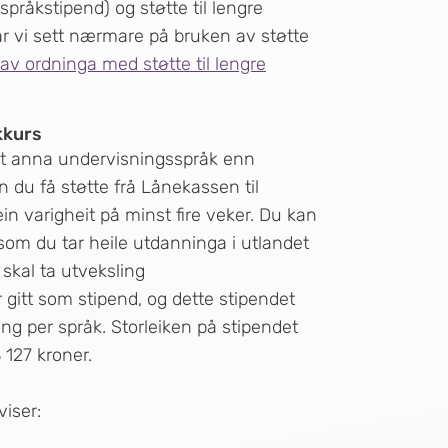
 språkstipend) og støtte til lengre
r vi sett nærmare på bruken av støtte
av ordninga med støtte til lengre
kkurs
eit anna undervisningsspråk enn
n du få støtte frå Lånekassen til
n varigheit på minst fire veker. Du kan
ersom du tar heile utdanninga i utlandet
skal ta utveksling
r gitt som stipend, og dette stipendet
ong per språk. Storleiken på stipendet
 127 kroner.
viser: