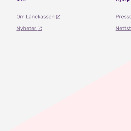
Om Lånekassen
Press
Nyheter
Netts