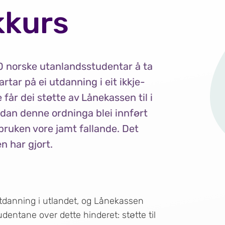
kkurs
00 norske utanlandsstudentar å ta
artar på ei utdanning i eit ikkje-
får dei støtte av Lånekassen til i
idan denne ordninga blei innført
 bruken vore jamt fallande. Det
n har gjort.
 utdanning i utlandet, og Lånekassen
udentane over dette hinderet: støtte til