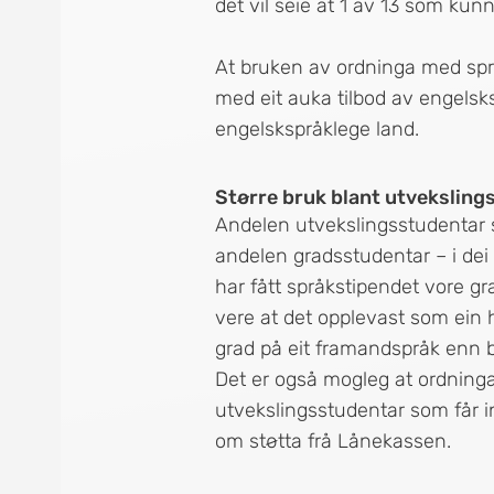
det vil seie at 1 av 13 som kunn
At bruken av ordninga med sp
med eit auka tilbod av engelsk
engelskspråklege land.
Større bruk blant utvekslin
Andelen utvekslingsstudentar s
andelen gradsstudentar – i dei 
har fått språkstipendet vore g
vere at det opplevast som ein h
grad på eit framandspråk enn b
Det er også mogleg at ordninga 
utvekslingsstudentar som får i
om støtta frå Lånekassen.