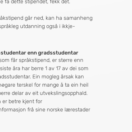
e få dette stipendet, fekk det.
råkstipend går ned, kan ha samanheng
språkleg utdanning også i ikkje-
gsstudentar enn gradsstudentar
om får språkstipend, er større enn
siste åra har berre 1 av 17 av dei som
radsstudentar. Ein mogleg årsak kan
øgare terskel for mange å ta ein heil
erre delar av eit utvekslingsopphald.
er betre kjent for
nformasjon frå sine norske lærestader