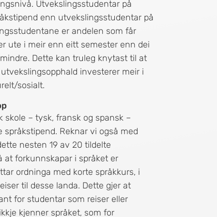
ningsnivå. Utvekslingsstudentar på
pråkstipend enn utvekslingsstudentar på
lingsstudentane er andelen som får
er ute i meir enn eitt semester enn dei
 mindre. Dette kan truleg knytast til at
 utvekslingsopphald investerer meir i
elt/sosialt.
pp
k skole – tysk, fransk og spansk –
lte språkstipend. Reknar vi også med
dette nesten 19 av 20 tildelte
 at forkunnskapar i språket er
ttar ordninga med korte språkkurs, i
eiser til desse landa. Dette gjer at
ant for studentar som reiser eller
 ikkje kjenner språket, som for